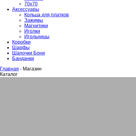
70х70
Аксессуары
Кольца для платков
Зажимы
Магнитики
Иголки
Игольницы
Коробки
Шарфы
Шапочки Бони
Банданки
Главная
-
Магазин
Каталог