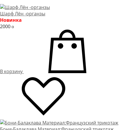
Шарф Лён -органзы
Новинка
2000
o
В корзину
Бони-Балаклава Материал:Французский трикотаж