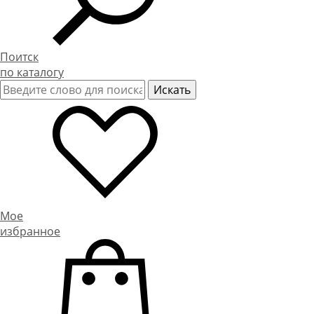
Поитск
по каталогу
Мое
избранное