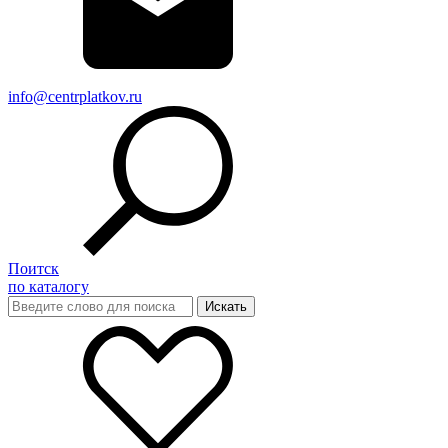
info@centrplatkov.ru
Поитск
по каталогу