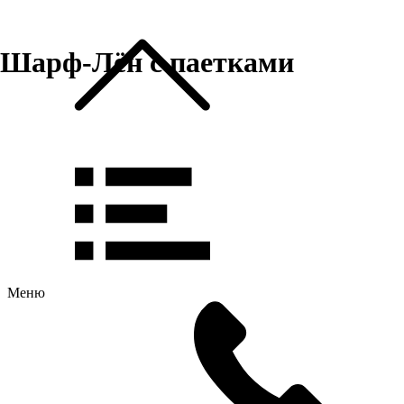
Шарф-Лён с паетками
Меню