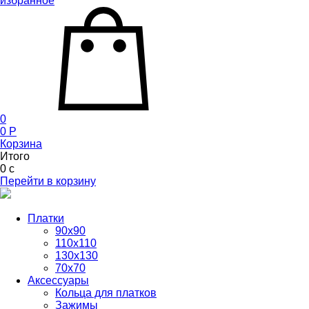
избранное
0
0
P
Корзина
Итого
0
c
Перейти в корзину
Платки
90x90
110x110
130x130
70х70
Аксессуары
Кольца для платков
Зажимы