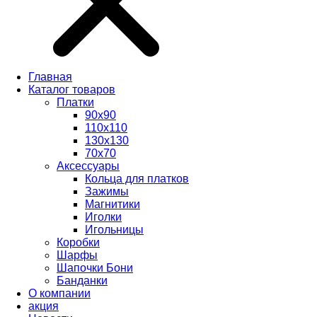
Главная
Каталог товаров
Платки
90x90
110x110
130x130
70х70
Аксессуары
Кольца для платков
Зажимы
Магнитики
Иголки
Игольницы
Коробки
Шарфы
Шапочки Бони
Банданки
О компании
акция