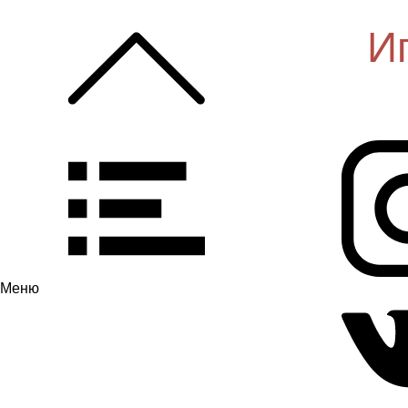
И
Меню