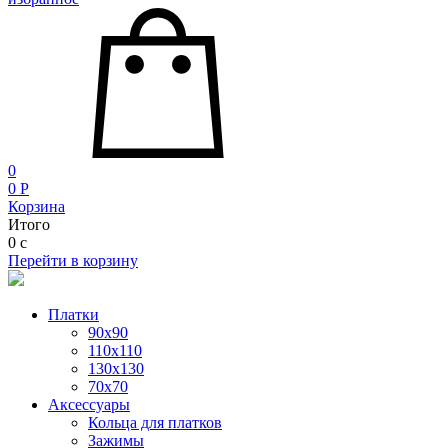
0
0
P
Корзина
Итого
0
c
Перейти в корзину
Платки
90x90
110x110
130x130
70х70
Аксессуары
Кольца для платков
Зажимы