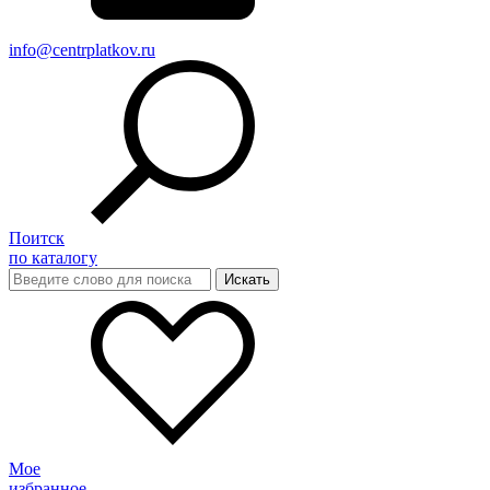
info@centrplatkov.ru
Поитск
по каталогу
Мое
избранное