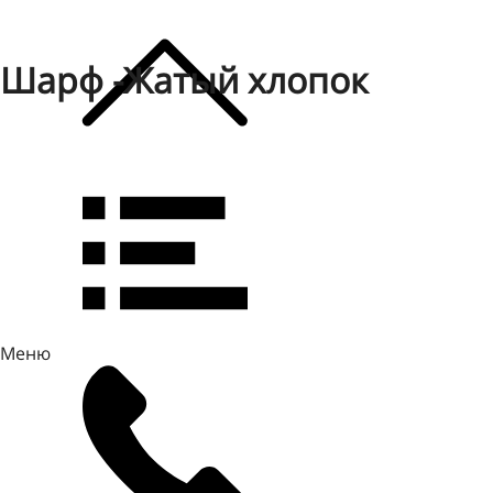
Шарф -Жатый хлопок
Меню