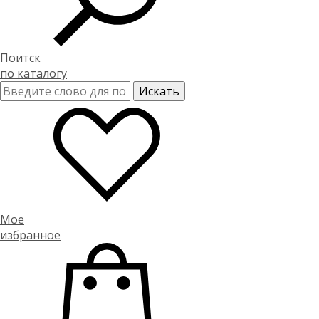
Поитск
по каталогу
Мое
избранное