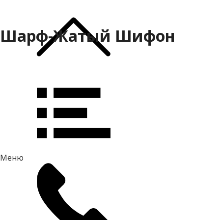
Шарф-Жатый Шифон
Меню