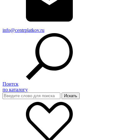
info@centrplatkov.ru
Поитск
по каталогу