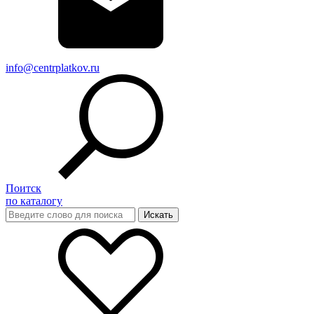
info@centrplatkov.ru
Поитск
по каталогу