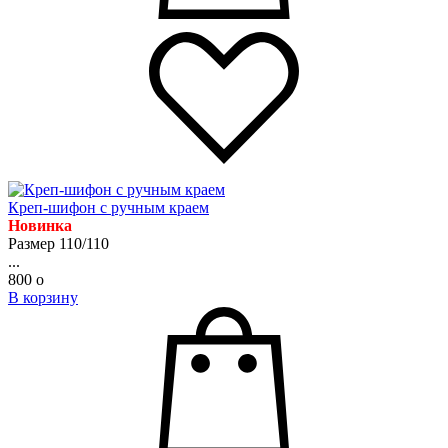
Креп-шифон с ручным краем
Новинка
Размер 110/110
...
800
o
В корзину