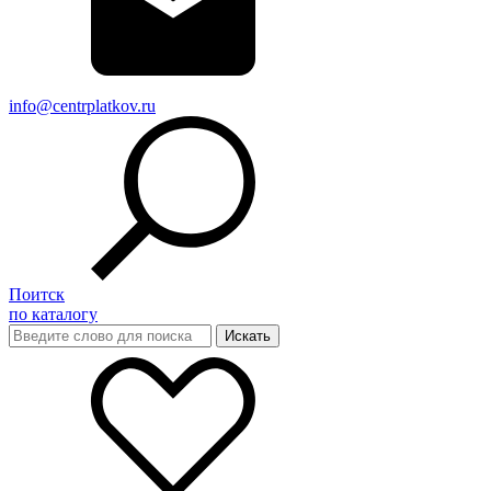
info@centrplatkov.ru
Поитск
по каталогу