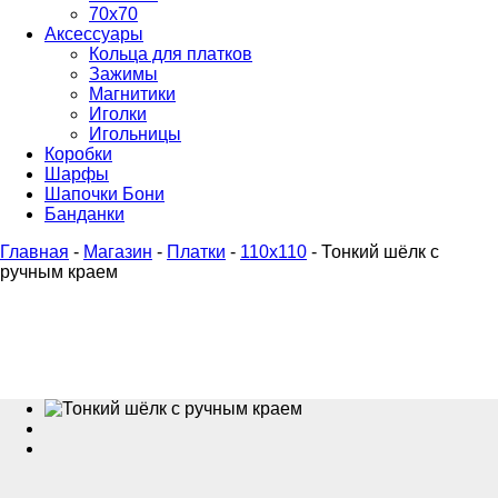
70х70
Аксессуары
Кольца для платков
Зажимы
Магнитики
Иголки
Игольницы
Коробки
Шарфы
Шапочки Бони
Банданки
Главная
-
Магазин
-
Платки
-
110x110
-
Тонкий шёлк с
ручным краем