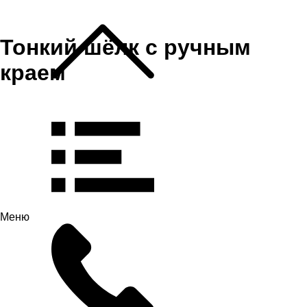
Тонкий шёлк с ручным
краем
Меню