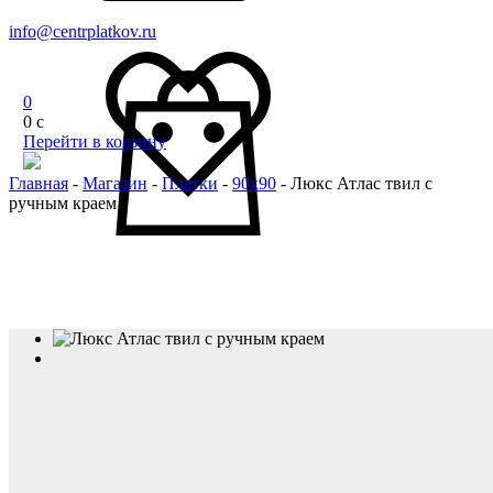
info@centrplatkov.ru
0
0
c
Перейти в корзину
Главная
-
Магазин
-
Платки
-
90x90
-
Люкс Атлас твил с
ручным краем