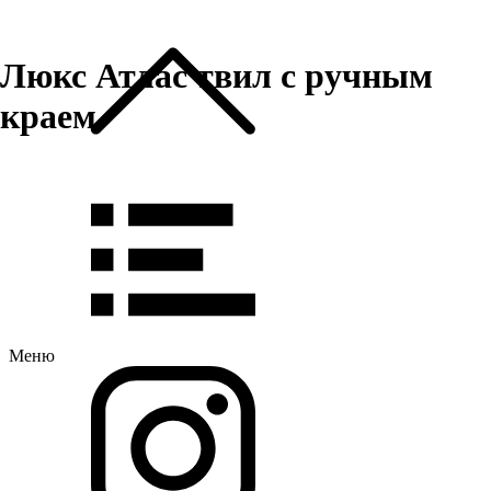
Люкс Атлас твил с ручным
краем
Меню