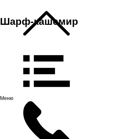
Шарф-кашемир
Меню