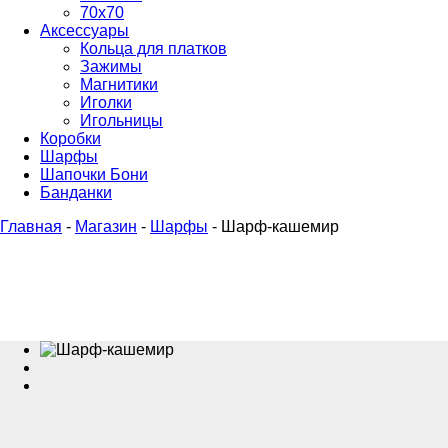
70х70
Аксессуары
Кольца для платков
Зажимы
Магнитики
Иголки
Игольницы
Коробки
Шарфы
Шапочки Бони
Банданки
Главная
-
Магазин
-
Шарфы
-
Шарф-кашемир