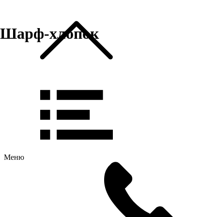
Шарф-хлопок
Меню