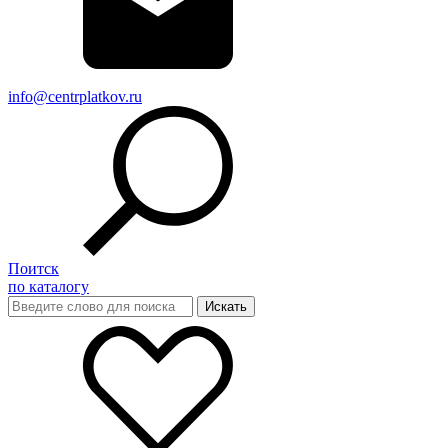
info@centrplatkov.ru
Поитск
по каталогу