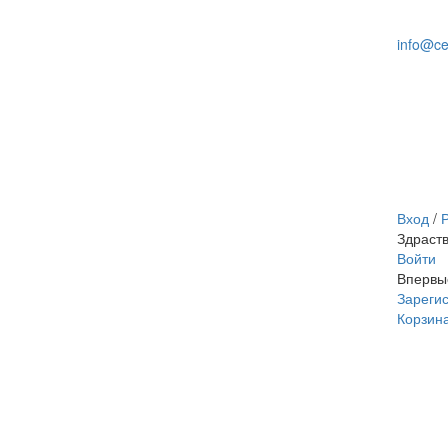
info@ce
Вход
/
Р
Здраст
Войти
Впервы
Зареги
Корзин