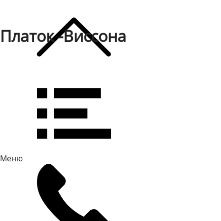
Платок -Виссона
Меню