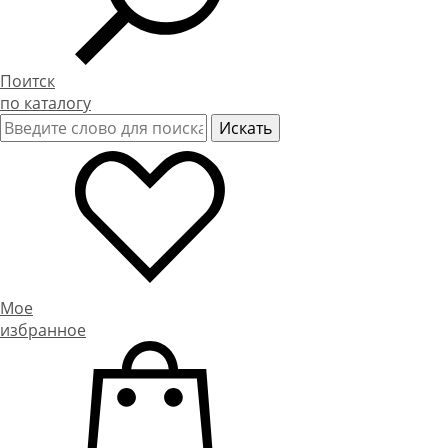
Поитск
по каталогу
Мое
избранное