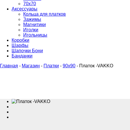
70х70
Аксессуары
Кольца для платков
Зажимы
Магнитики
Иголки
Игольницы
Коробки
Шарфы
Шапочки Бони
Банданки
Главная
-
Магазин
-
Платки
-
90x90
-
Платок -VAKKO