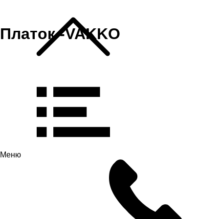
Платок -VAKKO
Меню