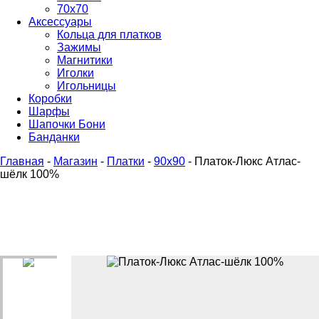
70х70
Аксессуары
Кольца для платков
Зажимы
Магнитики
Иголки
Игольницы
Коробки
Шарфы
Шапочки Бони
Банданки
Главная
-
Магазин
-
Платки
-
90x90
-
Платок-Люкс Атлас-
шёлк 100%