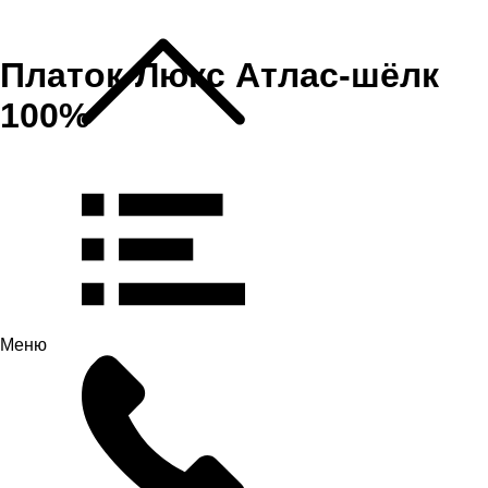
Платок-Люкс Атлас-шёлк
100%
Меню