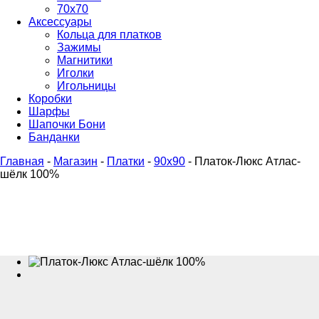
70х70
Аксессуары
Кольца для платков
Зажимы
Магнитики
Иголки
Игольницы
Коробки
Шарфы
Шапочки Бони
Банданки
Главная
-
Магазин
-
Платки
-
90x90
-
Платок-Люкс Атлас-
шёлк 100%