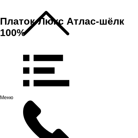
Платок-Люкс Атлас-шёлк
100%
Меню