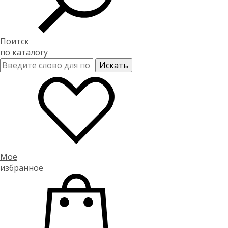
Поитск
по каталогу
Мое
избранное