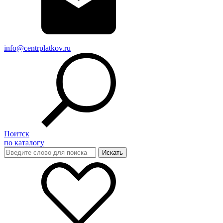
info@centrplatkov.ru
Поитск
по каталогу