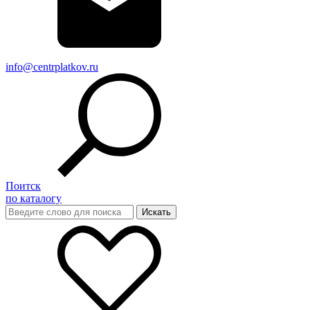
info@centrplatkov.ru
Поитск
по каталогу