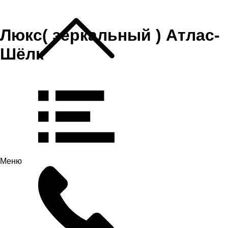
Люкс( зеркальный ) Атлас-
Шёлк
Меню