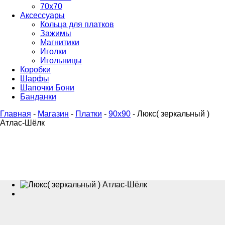
70х70
Аксессуары
Кольца для платков
Зажимы
Магнитики
Иголки
Игольницы
Коробки
Шарфы
Шапочки Бони
Банданки
Главная
-
Магазин
-
Платки
-
90x90
-
Люкс( зеркальный )
Атлас-Шёлк