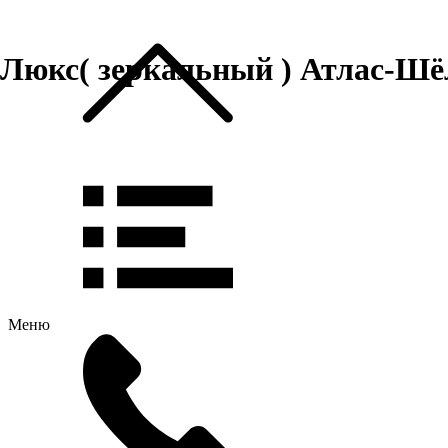
Люкс( зеркальный ) Атлас-Шё
Меню