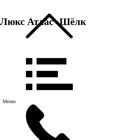
Люкс Атлас -Шёлк
Меню