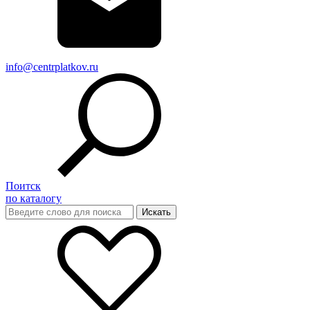
info@centrplatkov.ru
Поитск
по каталогу