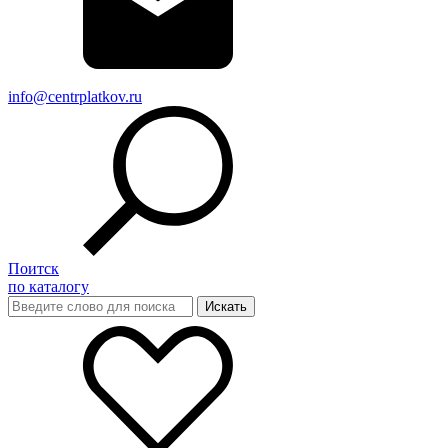
info@centrplatkov.ru
Поитск
по каталогу