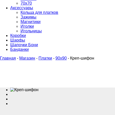
70х70
Аксессуары
Кольца для платков
Зажимы
Магнитики
Иголки
Игольницы
Коробки
Шарфы
Шапочки Бони
Банданки
Главная
-
Магазин
-
Платки
-
90x90
-
Креп-шифон