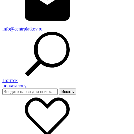
info@centrplatkov.ru
Поитск
по каталогу