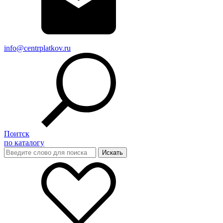
info@centrplatkov.ru
Поитск
по каталогу