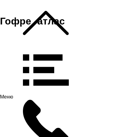
Гофре -атлас
Меню