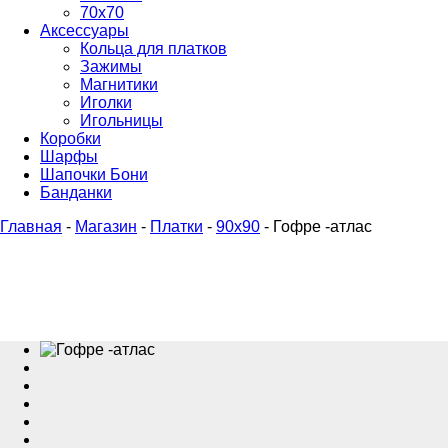
70х70
Аксессуары
Кольца для платков
Зажимы
Магнитики
Иголки
Игольницы
Коробки
Шарфы
Шапочки Бони
Банданки
Главная
-
Магазин
-
Платки
-
90x90
-
Гофре -атлас