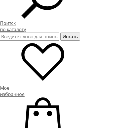
Поитск
по каталогу
Мое
избранное