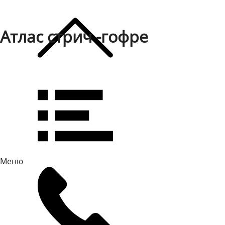
Атлас стрич -гофре
Меню