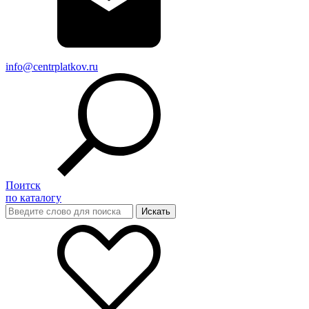
info@centrplatkov.ru
Поитск
по каталогу