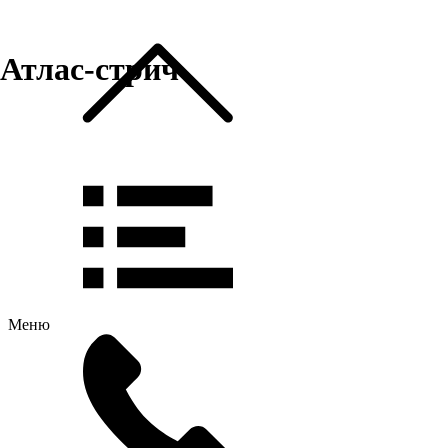
Атлас-стрич
Меню