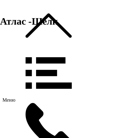
Атлас -Шёлк
Меню