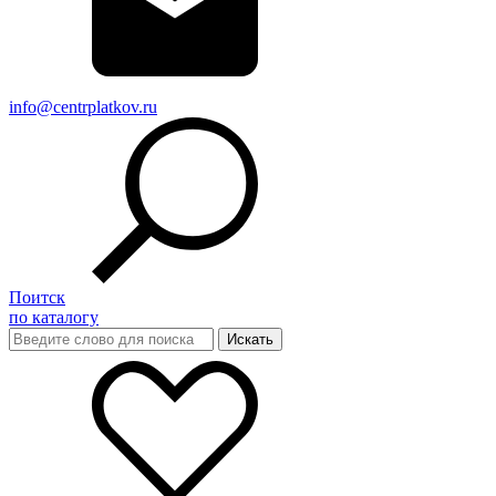
info@centrplatkov.ru
Поитск
по каталогу