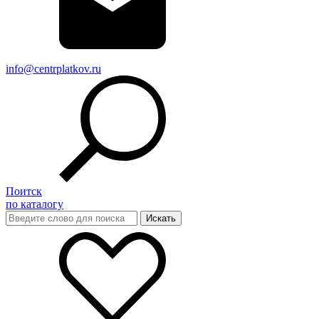
info@centrplatkov.ru
Поитск
по каталогу