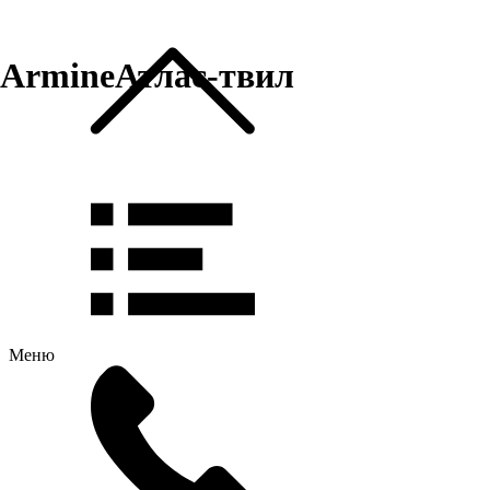
ArmineАтлас-твил
Меню