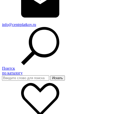
info@centrplatkov.ru
Поитск
по каталогу