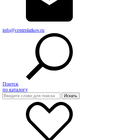
info@centrplatkov.ru
Поитск
по каталогу