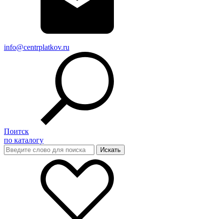
info@centrplatkov.ru
Поитск
по каталогу