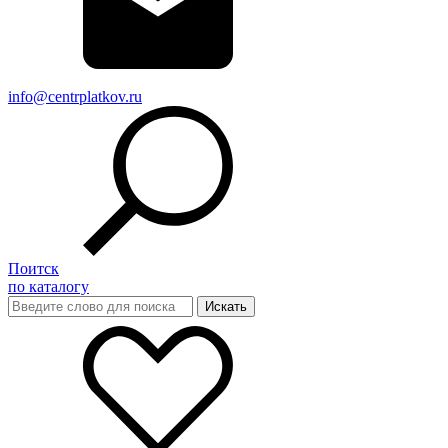
info@centrplatkov.ru
Поитск
по каталогу