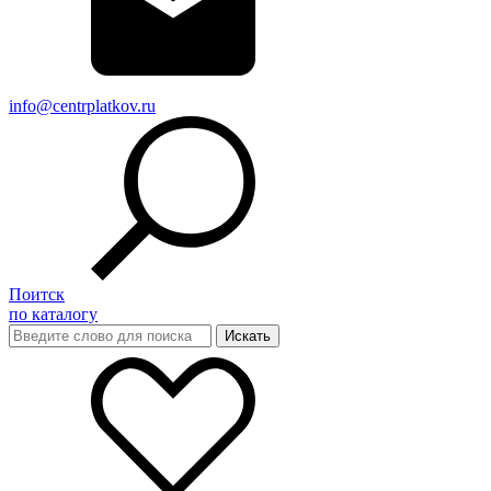
info@centrplatkov.ru
Поитск
по каталогу