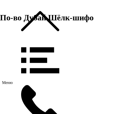
По-во Дубай Шёлк-шифо
Меню