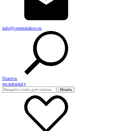
info@centrplatkov.ru
Поитск
по каталогу