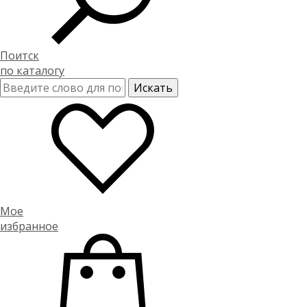
Поитск
по каталогу
Мое
избранное