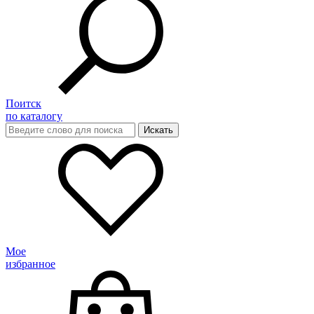
Поитск
по каталогу
Мое
избранное