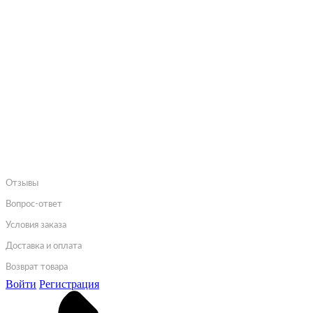
ГЛАВНАЯ
КАТАЛОГ ТОВАРОВ
О КОМПАНИИ
АКЦИЯ
НОВОСТИ
ОПТОВИКАМ
КОНТАКТЫ
Отзывы
Вопрос-ответ
Условия заказа
Доставка и оплата
Возврат товара
Войти
Регистрация