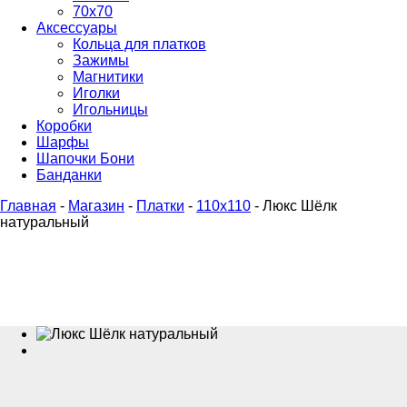
70х70
Аксессуары
Кольца для платков
Зажимы
Магнитики
Иголки
Игольницы
Коробки
Шарфы
Шапочки Бони
Банданки
Главная
-
Магазин
-
Платки
-
110x110
-
Люкс Шёлк
натуральный