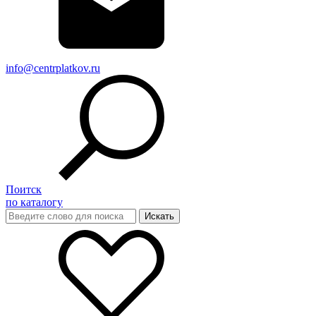
info@centrplatkov.ru
Поитск
по каталогу