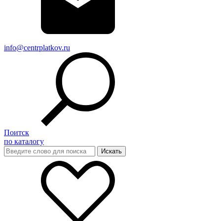
info@centrplatkov.ru
Поитск
по каталогу