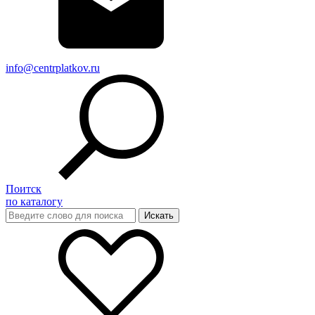
info@centrplatkov.ru
Поитск
по каталогу